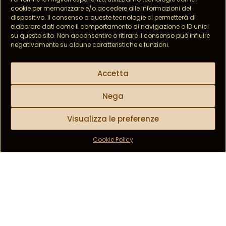
cookie per memorizzare e/o accedere alle informazioni del
dispositivo. Il consenso a queste tecnologie ci permetterà di
elaborare dati come il comportamento di navigazione o ID unici
su questo sito. Non acconsentire o ritirare il consenso può influire
negativamente su alcune caratteristiche e funzioni.
Accetta
Nega
Visualizza le preferenze
Cookie Policy