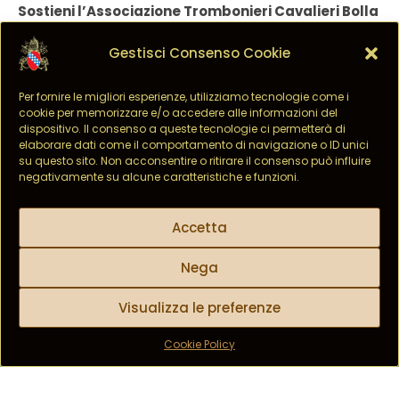
Sostieni l’Associazione Trombonieri Cavalieri Bolla
Pontificia con il tuo 5×1000!
Gestisci Consenso Cookie
Con il
Codice Fiscale 95171070659
, puoi contribuire
alle nostre iniziative solidali, culturali e di beneficenza.
Per fornire le migliori esperienze, utilizziamo tecnologie come i
Aiutaci a mantenere vive le tradizioni e a supportare
cookie per memorizzare e/o accedere alle informazioni del
chi è in difficoltà. Un gesto semplice che può fare
dispositivo. Il consenso a queste tecnologie ci permetterà di
davvero tanto. Grazie per il tuo sostegno!
elaborare dati come il comportamento di navigazione o ID unici
su questo sito. Non acconsentire o ritirare il consenso può influire
negativamente su alcune caratteristiche e funzioni.
Accetta
Nega
Visualizza le preferenze
Cookie Policy