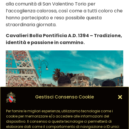
alla comunità di San Valentino Torio per
l’accoglienza calorosa, così come a tutti coloro che
hanno partecipato e reso possibile questa
straordinaria giornata.
Cavalieri Bolla Pontificia A.D. 1394 – Tradizione,
identità e passione in cammino.
Gestisci Consenso Cookie
Per fornire le migliori esperienze, utilizziamo tecnologie come i
cookie per memorizzare e/o accedere alle informazioni del
dispositivo. Il consenso a queste tecnologie ci permetterà di
elaborare dati come il comportamento di navigazione o ID unici