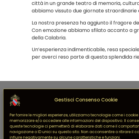
città in un grande teatro di memoria, cultura 
abbiamo vissuto due giornate straordinarie c
La nostra presenza ha aggiunto il fragore de
Con emozione abbiamo sfilato accanto a grupp
della Calabria.
Un’esperienza indimenticabile, resa speciale
per averci reso parte di questa splendida ri
Gestisci Consenso Cookie
Per fornire le migliori esperienze, utilizziamo tecnologie come i cookie
memorizzare e/o accedere alle informazioni del dispositivo. Il cons
APS – ETS Associazione 
queste tecnologie ci permetterà di elaborare dati come il comporta
navigazione o ID unici su questo sito. Non acconsentire o ritirare il
influire negativamente su alcune caratteristiche e funzioni.