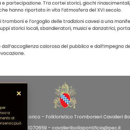
e partecipazione. Tra cortei storici, giochi rinascimentali,
he hanno riportato in vita l’atmosfera del XVI secolo.
i tromboni e l’orgoglio delle tradizioni cavesi a una mani
i storici locali, sbandieratori, musici e danzatrici, por
 dall’accoglienza calorosa del pubblico e dall’impegno de
evocazione.
 per
enso a
Culturale Storico – Folkloristico Trombonieri Cavalieri Boll
mento di
 consenso può
C.F. 95171070659 – cavalieribollapontificia@pec.it