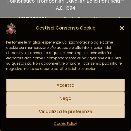
Folkloristico Trombonieri Cavalieri Bolla Pontificia –
A.D. 1394
C.F. 95171070659 – cavalieribollapontificia@pec.it
Via Armando Lamberti, 2, 84013 Cava de’ Tirreni SA
Gestisci Consenso Cookie
Privacy Policy
–
Cookie Policy
– Design Vibrancy.it
Per fornire le migliori esperienze, utilizziamo tecnologie come i
cookie per memorizzare e/o accedere alle informazioni del
dispositivo. Il consenso a queste tecnologie ci permetterà di
elaborare dati come il comportamento di navigazione o ID unici
su questo sito. Non acconsentire o ritirare il consenso può influire
negativamente su alcune caratteristiche e funzioni.
Accetta
Nega
Visualizza le preferenze
Cookie Policy