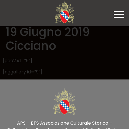
19 Giugno 2019
Cicciano
[geo2 id=”9″]
[nggallery id=”9″]
APS – ETS Associazione Culturale Storico –